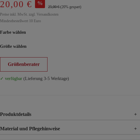
20,00 €
%
25,00 €
(20% gespart)
Preise inkl. MwSt. zzgl. Versandkosten
Mindestbestellwert 10 Euro
Farbe wählen
Größe wählen
Größenberater
✓ verfügbar
(Lieferung 3-5 Werktage)
Produktdetails
+
Material und Pflegehinweise
+
Material
95% Polyester, 5% Elasthan