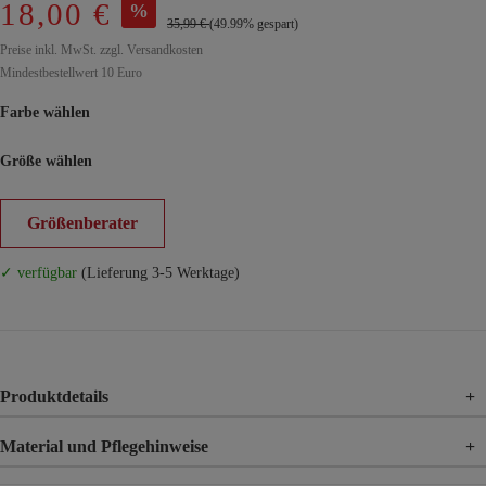
18,00 €
%
35,99 €
(49.99% gespart)
Preise inkl. MwSt. zzgl. Versandkosten
Mindestbestellwert 10 Euro
Farbe wählen
Größe wählen
Größenberater
✓ verfügbar
(Lieferung 3-5 Werktage)
Produktdetails
+
Material und Pflegehinweise
+
Material
95% Polyester, 5% Elasthan