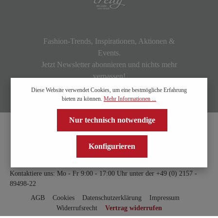
Fashion-Trends, Inspirationen, Aktionen &
Events.
Jetzt Newsletter abonnieren und nichts mehr
verpassen!
Diese Website verwendet Cookies, um eine bestmögliche Erfahrung
bieten zu können.
Mehr Informationen ...
Nur technisch notwendige
Konfigurieren
Kontaktiere uns: Mo - Fr 9:00 - 17:00 Uhr unter der
+49 (0) 2157 -
89498-22
AGB
Cookies
Datenschutzerklärung
Impressum
Widerrufsrecht
Vertrag widerrufen