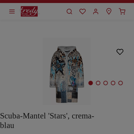
alt springen
Bildergalerie überspringen
Scuba-Mantel 'Stars', crema-
blau