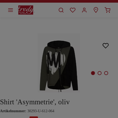
alt springen
Bildergalerie überspringen
Shirt 'Asymmetrie', oliv
Artikelnummer:
30293-U-612-064