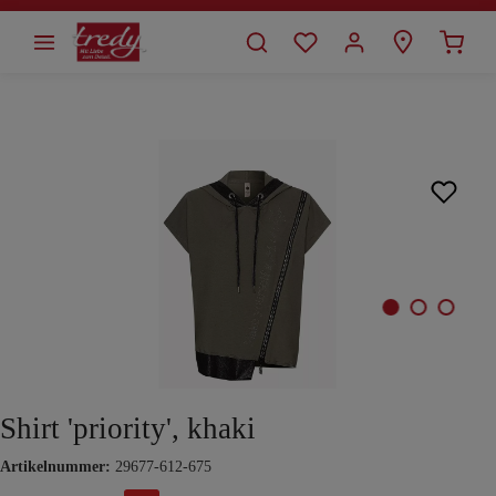
alt springen
Bildergalerie überspringen
Shirt 'priority', khaki
Artikelnummer:
29677-612-675