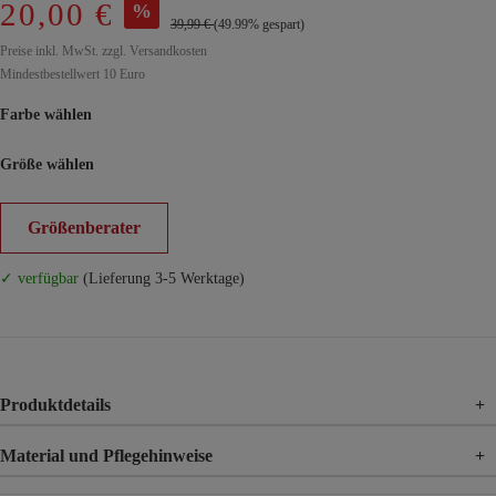
20,00 €
%
39,99 €
(49.99% gespart)
Preise inkl. MwSt. zzgl. Versandkosten
Mindestbestellwert 10 Euro
Farbe wählen
Größe wählen
Größenberater
✓ verfügbar
(Lieferung 3-5 Werktage)
Produktdetails
+
Material und Pflegehinweise
+
Material
95% Baumwolle, 5% Elasthan