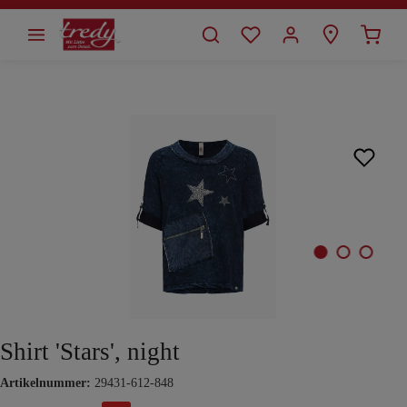
alt springen
Bildergalerie überspringen
Shirt 'Stars', night
Artikelnummer:
29431-612-848