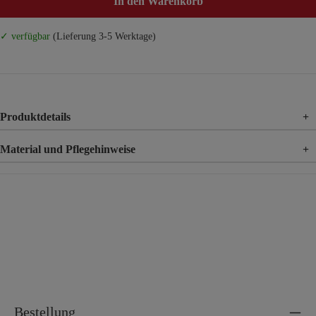
In den Warenkorb
✓ verfügbar
(Lieferung 3-5 Werktage)
Produktdetails
+
Material und Pflegehinweise
+
Material
100% Viskose
Material 2
100% Polyester
Bestellung