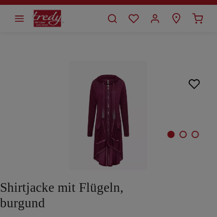
alt springen
Bildergalerie überspringen
Shirtjacke mit Flügeln,
burgund