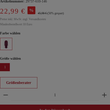
Artikelnummer:
29737-610-146
22,99 €
%
45,98 €
(50% gespart)
Preise inkl. MwSt. zzgl. Versandkosten
Mindestbestellwert 10 Euro
Farbe wählen
Größe wählen
1
Größenberater
Produkt Anzahl: Gib den gewünschten Wert ein ode