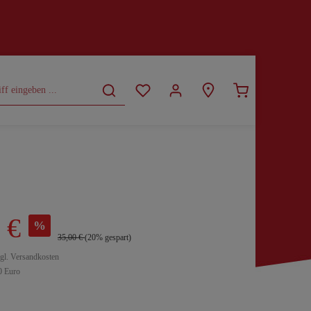
CURVY
SALE
 €
%
35,00 €
(20% gespart)
zgl. Versandkosten
0 Euro