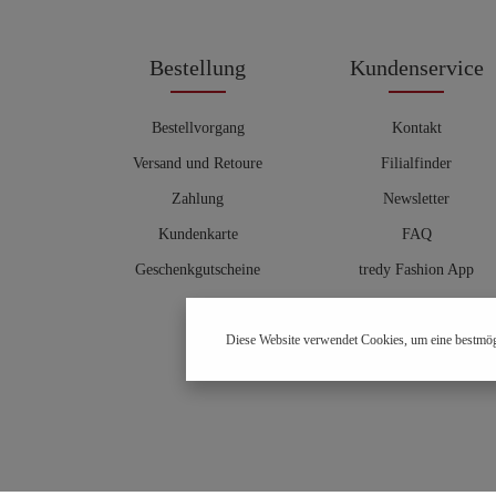
Bestellung
Kundenservice
Bestellvorgang
Kontakt
Versand und Retoure
Filialfinder
Zahlung
Newsletter
Kundenkarte
FAQ
Geschenkgutscheine
tredy Fashion App
Größentabelle
Diese Website verwendet Cookies, um eine bestmög
Hosenberater
OUTLET