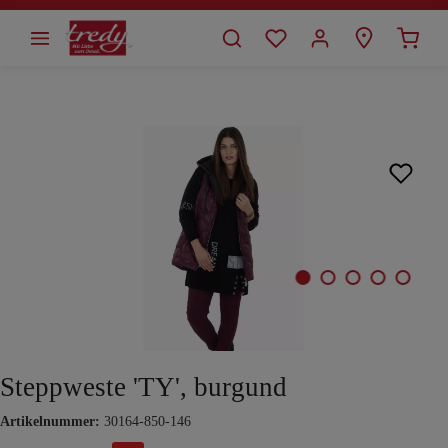
alt springen
Bildergalerie überspringen
Steppweste 'TY', burgund
Artikelnummer:
30164-850-146