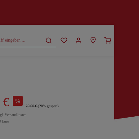
CURVY
SALE
 €
%
29,00 €
(20% gespart)
zgl. Versandkosten
0 Euro