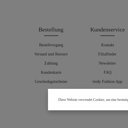
Bestellung
Kundenservice
Bestellvorgang
Kontakt
Versand und Retoure
Filialfinder
Zahlung
Newsletter
Kundenkarte
FAQ
Geschenkgutscheine
tredy Fashion App
Größentabelle
Diese Website verwendet Cookies, um eine bestmög
Hosenberater
OUTLET