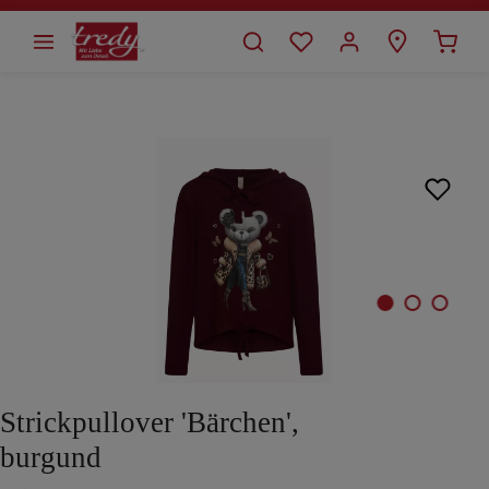
alt springen
Bildergalerie überspringen
Strickpullover 'Bärchen',
burgund