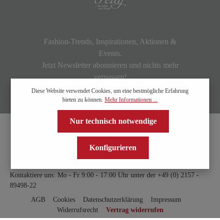
Fashion-Trends, Inspirationen, Aktionen &
Events.
Jetzt Newsletter abonnieren und nichts mehr
verpassen!
Diese Website verwendet Cookies, um eine bestmögliche Erfahrung
bieten zu können.
Mehr Informationen ...
Nur technisch notwendige
Konfigurieren
Kontaktiere uns: Mo - Fr 9:00 - 17:00 Uhr unter der
+49 (0) 2157 -
89498-22
AGB
Cookies
Datenschutzerklärung
Impressum
Widerrufsrecht
Vertrag widerrufen