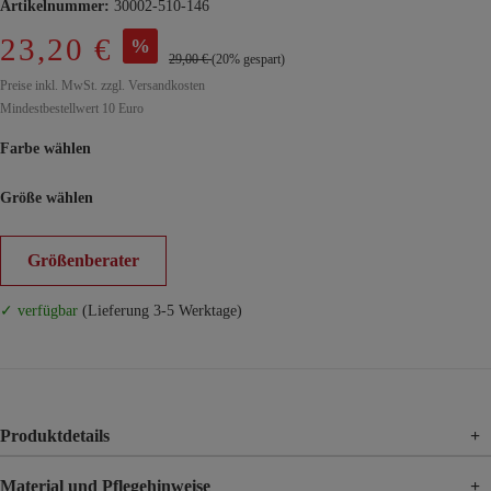
Artikelnummer:
30002-510-146
23,20 €
%
29,00 €
(20% gespart)
Preise inkl. MwSt. zzgl. Versandkosten
Mindestbestellwert 10 Euro
Farbe wählen
Größe wählen
Größenberater
✓ verfügbar
(Lieferung 3-5 Werktage)
Produktdetails
+
Material und Pflegehinweise
+