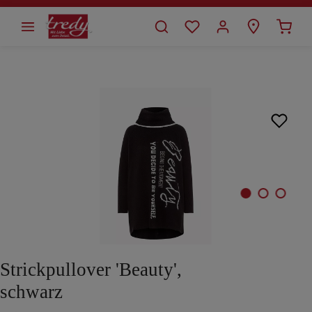
alt springen
Bildergalerie überspringen
Strickpullover 'Beauty',
schwarz