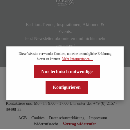
Fashion-Trends, Inspirationen, Aktionen &
Events.
Jetzt Newsletter abonnieren und nichts mehr
verpassen!
Diese Website verwendet Cookies, um eine bestmögliche Erfahrung
bieten zu können.
Mehr Informationen ...
Nur technisch notwendige
Konfigurieren
Kontaktiere uns: Mo - Fr 9:00 - 17:00 Uhr unter der
+49 (0) 2157 -
89498-22
AGB
Cookies
Datenschutzerklärung
Impressum
Widerrufsrecht
Vertrag widerrufen