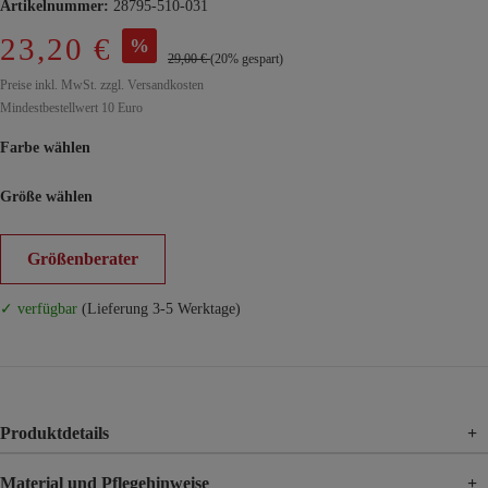
Artikelnummer:
28795-510-031
23,20 €
%
29,00 €
(20% gespart)
Preise inkl. MwSt. zzgl. Versandkosten
Mindestbestellwert 10 Euro
Farbe wählen
Größe wählen
Größenberater
✓ verfügbar
(Lieferung 3-5 Werktage)
Produktdetails
+
Material und Pflegehinweise
+