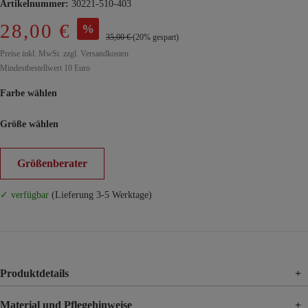
Artikelnummer:
30221-510-403
28,00 €
%
35,00 €
(20% gespart)
Preise inkl. MwSt. zzgl. Versandkosten
Mindestbestellwert 10 Euro
Farbe wählen
Größe wählen
Größenberater
✓ verfügbar
(Lieferung 3-5 Werktage)
Produktdetails
+
Material und Pflegehinweise
+