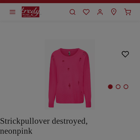
alt springen
Bildergalerie überspringen
Strickpullover destroyed,
neonpink