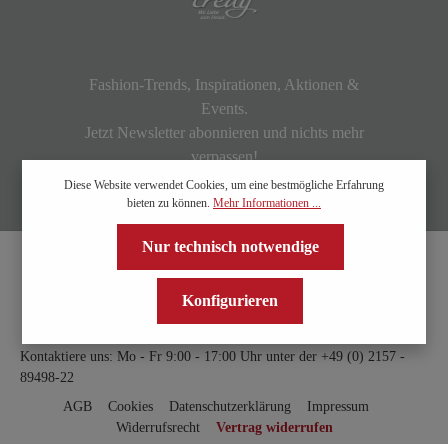
Fashion-Trends, Inspirationen, Aktionen &
Events.
Jetzt Newsletter abonnieren und nichts mehr
verpassen!
Diese Website verwendet Cookies, um eine bestmögliche Erfahrung
bieten zu können.
Mehr Informationen ...
Nur technisch notwendige
Konfigurieren
Kontaktiere uns: Mo - Fr 9:00 - 17:00 Uhr unter der
+49 (0) 2157 -
89498-22
AGB
Cookies
Datenschutzerklärung
Impressum
Widerrufsrecht
Vertrag widerrufen