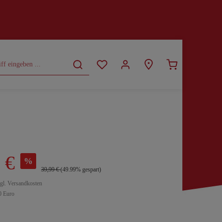
CURVY
SALE
 €
%
39,99 €
(49.99% gespart)
zgl. Versandkosten
0 Euro