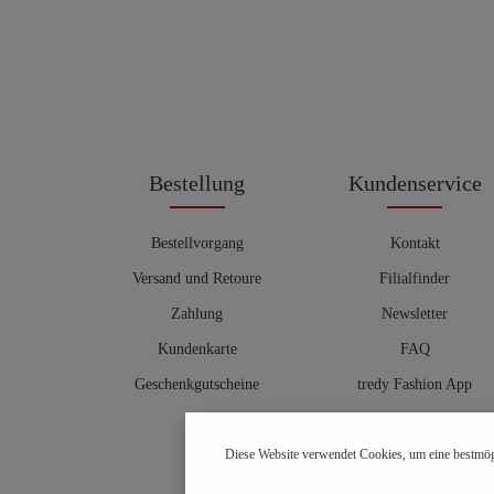
Bestellung
Kundenservice
Bestellvorgang
Kontakt
Versand und Retoure
Filialfinder
Zahlung
Newsletter
Kundenkarte
FAQ
Geschenkgutscheine
tredy Fashion App
Größentabelle
Diese Website verwendet Cookies, um eine bestmög
Hosenberater
OUTLET