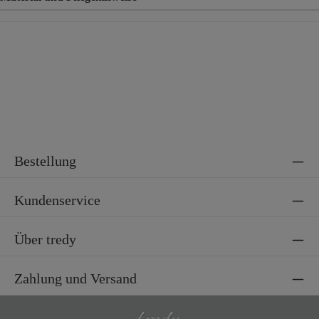
Material
57% Polyacryl, 29% Polyamid, 7% Wolle, 7% Viskose
Bestellung
Kundenservice
Über tredy
Zahlung und Versand