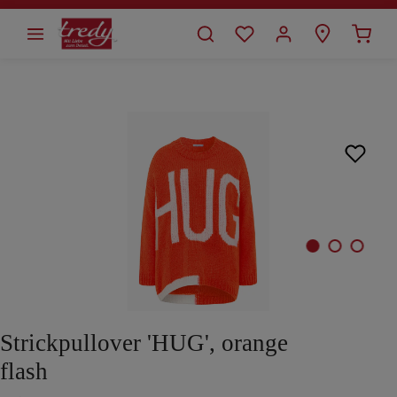
alt springen
Bildergalerie überspringen
Strickpullover 'HUG', orange
flash