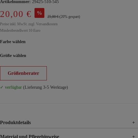
Artikelnummer:
29425-510-545
20,00 €
%
25,00 €
(20% gespart)
Preise inkl. MwSt. zzgl. Versandkosten
Mindestbestellwert 10 Euro
Farbe wählen
Größe wählen
Größenberater
✓ verfügbar
(Lieferung 3-5 Werktage)
Produktdetails
+
Material und Pflegehinweise
+