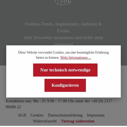
Fashion-Trends, Inspirationen, Aktionen &
Events.
Jetzt Newsletter abonnieren und nichts mehr
verpassen!
Diese Website verwendet Cookies, um eine bestmögliche Erfahrung
bieten zu können.
Mehr Informationen ...
Nur technisch notwendige
Konfigurieren
Kontaktiere uns: Mo - Fr 9:00 - 17:00 Uhr unter der
+49 (0) 2157 -
89498-22
AGB
Cookies
Datenschutzerklärung
Impressum
Widerrufsrecht
Vertrag widerrufen