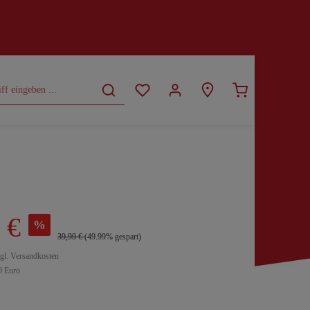
CURVY
SALE
 €
%
39,99 €
(49.99% gespart)
zgl. Versandkosten
0 Euro