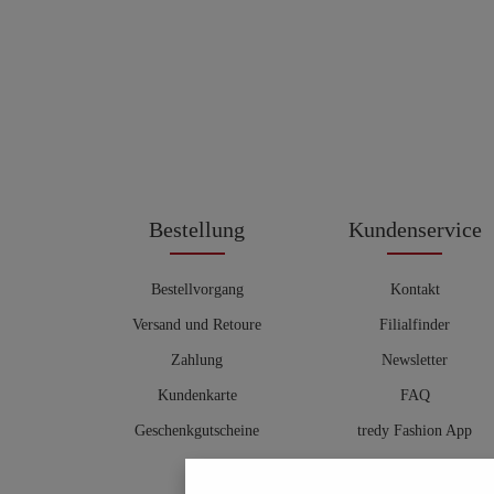
Bestellung
Kundenservice
Bestellvorgang
Kontakt
Versand und Retoure
Filialfinder
Zahlung
Newsletter
Kundenkarte
FAQ
Geschenkgutscheine
tredy Fashion App
Größentabelle