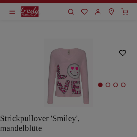
alt springen
Bildergalerie überspringen
Strickpullover 'Smiley',
mandelblüte