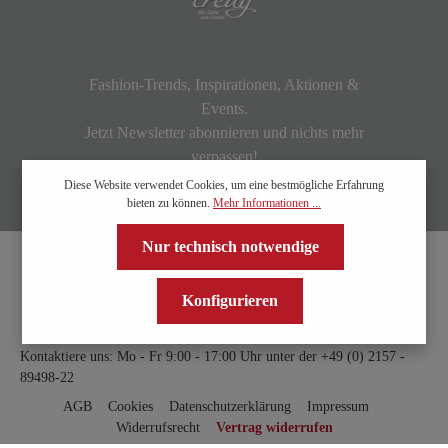
Fashion-Trends, Inspirationen, Aktionen &
Events.
Jetzt Newsletter abonnieren und nichts mehr
verpassen!
Diese Website verwendet Cookies, um eine bestmögliche Erfahrung
bieten zu können.
Mehr Informationen ...
Nur technisch notwendige
Konfigurieren
Kontaktiere uns: Mo - Fr 9:00 - 17:00 Uhr unter der
+49 (0) 2157 -
89498-22
AGB
Cookies
Datenschutzerklärung
Impressum
Widerrufsrecht
Vertrag widerrufen