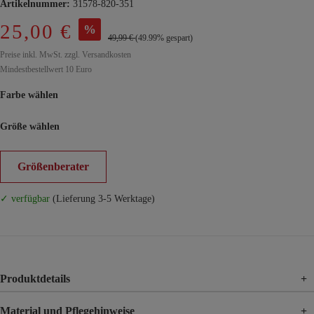
Artikelnummer:
31578-820-351
25,00 €
%
49,99 €
(49.99% gespart)
Preise inkl. MwSt. zzgl. Versandkosten
Mindestbestellwert 10 Euro
Farbe wählen
Größe wählen
Größenberater
✓ verfügbar
(Lieferung 3-5 Werktage)
Produktdetails
+
Material und Pflegehinweise
+