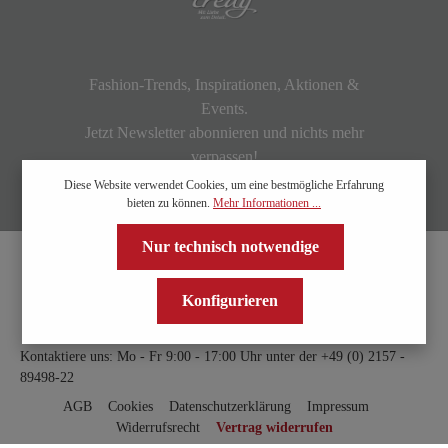
Fashion-Trends, Inspirationen, Aktionen &
Events.
Jetzt Newsletter abonnieren und nichts mehr
verpassen!
Diese Website verwendet Cookies, um eine bestmögliche Erfahrung
bieten zu können.
Mehr Informationen ...
Nur technisch notwendige
Konfigurieren
Kontaktiere uns: Mo - Fr 9:00 - 17:00 Uhr unter der
+49 (0) 2157 -
89498-22
AGB
Cookies
Datenschutzerklärung
Impressum
Widerrufsrecht
Vertrag widerrufen