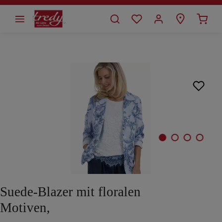
alt springen
Bildergalerie überspringen
Suede-Blazer mit floralen
Motiven,