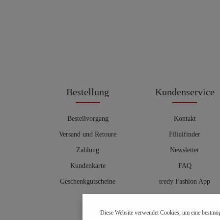
Bestellung
Kundenservice
Bestellvorgang
Kontakt
Versand und Retoure
Filialfinder
Zahlung
Newsletter
Kundenkarte
FAQ
Geschenkgutscheine
tredy Fashion App
Größentabelle
Diese Website verwendet Cookies, um eine bestmög
Hosenberater