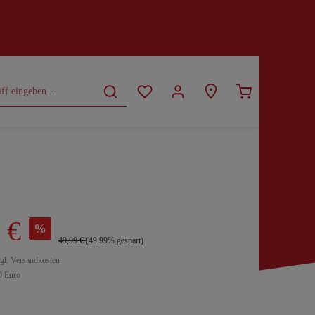
CURVY
SALE
 €
%
49,99 €
(49.99% gespart)
zgl. Versandkosten
0 Euro