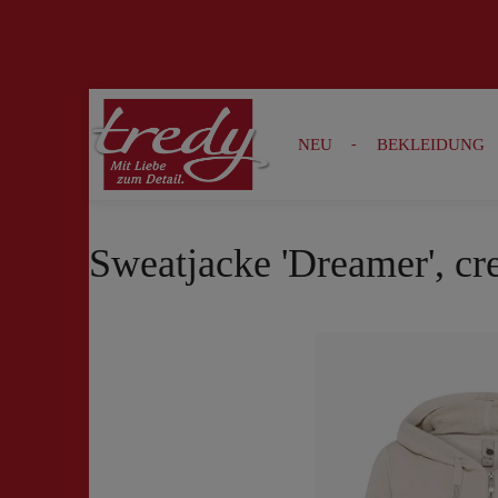
Zur Suche springen
Zur Hauptnavigation springen
NEU
BEKLEIDUNG
Sweatjacke 'Dreamer', c
Bildergalerie überspringen