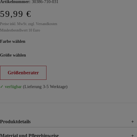
Artikelnummer:
30386-710-031
59,99 €
Preise inkl. MwSt. zzgl. Versandkosten
Mindestbestellwert 10 Euro
Farbe wählen
Größe wählen
Größenberater
✓ verfügbar
(Lieferung 3-5 Werktage)
Produktdetails
+
Material und Pflegehinweise
+