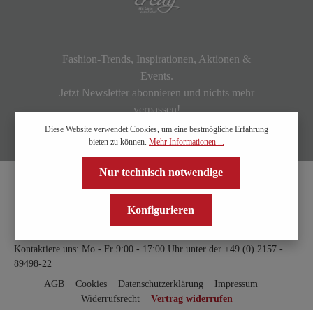
Fashion-Trends, Inspirationen, Aktionen &
Events.
Jetzt Newsletter abonnieren und nichts mehr
verpassen!
Diese Website verwendet Cookies, um eine bestmögliche Erfahrung
bieten zu können.
Mehr Informationen ...
Nur technisch notwendige
Konfigurieren
Kontaktiere uns: Mo - Fr 9:00 - 17:00 Uhr unter der
+49 (0) 2157 -
89498-22
AGB
Cookies
Datenschutzerklärung
Impressum
Widerrufsrecht
Vertrag widerrufen