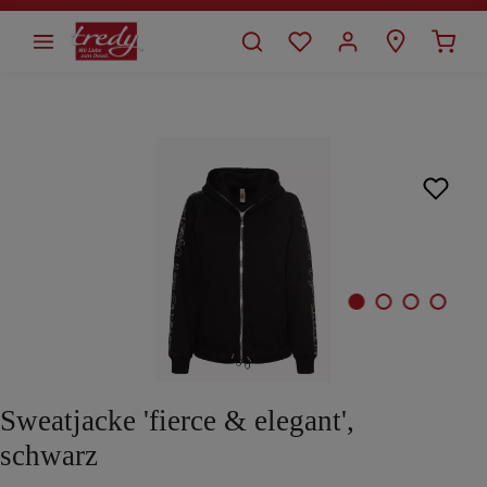
alt springen
Bildergalerie überspringen
Sweatjacke 'fierce & elegant',
schwarz