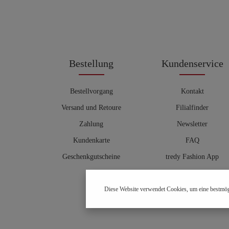
Bestellung
Kundenservice
Bestellvorgang
Kontakt
Versand und Retoure
Filialfinder
Zahlung
Newsletter
Kundenkarte
FAQ
Geschenkgutscheine
tredy Fashion App
Größentabelle
Diese Website verwendet Cookies, um eine bestmög
Hosenberater
OUTLET