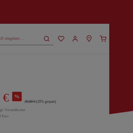
CURVY
SALE
 €
%
29,00 €
(20% gespart)
zgl. Versandkosten
0 Euro