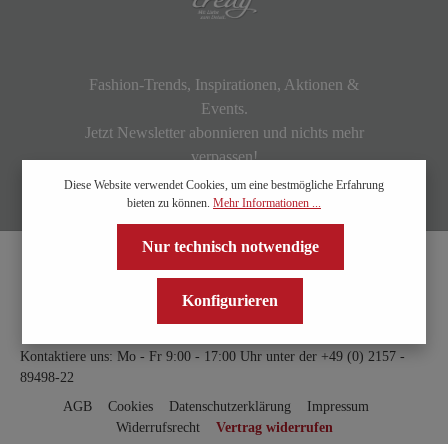
Fashion-Trends, Inspirationen, Aktionen &
Events.
Jetzt Newsletter abonnieren und nichts mehr
verpassen!
Diese Website verwendet Cookies, um eine bestmögliche Erfahrung
bieten zu können.
Mehr Informationen ...
Nur technisch notwendige
Konfigurieren
Kontaktiere uns: Mo - Fr 9:00 - 17:00 Uhr unter der
+49 (0) 2157 -
89498-22
AGB
Cookies
Datenschutzerklärung
Impressum
Widerrufsrecht
Vertrag widerrufen