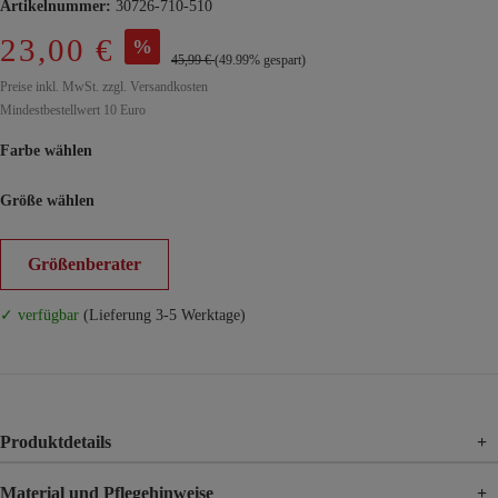
Artikelnummer:
30726-710-510
23,00 €
%
45,99 €
(49.99% gespart)
Preise inkl. MwSt. zzgl. Versandkosten
Mindestbestellwert 10 Euro
Farbe wählen
Größe wählen
Größenberater
✓ verfügbar
(Lieferung 3-5 Werktage)
Produktdetails
+
Material und Pflegehinweise
+