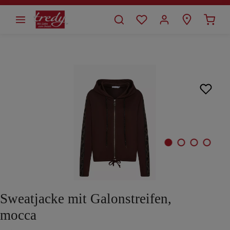
alt springen
Bildergalerie überspringen
Sweatjacke mit Galonstreifen,
mocca