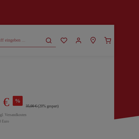
CURVY
SALE
 €
%
35,00 €
(20% gespart)
zgl. Versandkosten
0 Euro