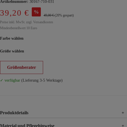
Artikelnummer:
30167-710-031
39,20 €
%
49,00 €
(20% gespart)
Preise inkl. MwSt. zzgl. Versandkosten
Mindestbestellwert 10 Euro
Farbe wählen
Größe wählen
Größenberater
✓ verfügbar
(Lieferung 3-5 Werktage)
Produktdetails
+
Material und Pflegehinweise
+