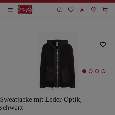
alt springen
Bildergalerie überspringen
Sweatjacke mit Leder-Optik,
schwarz