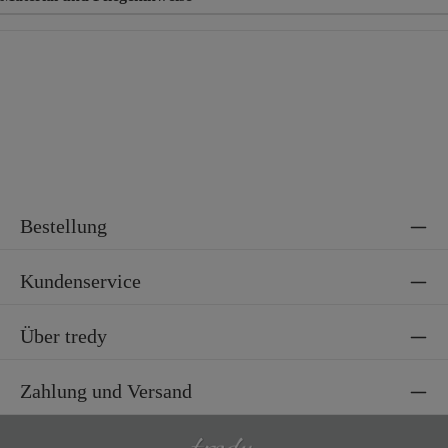
Material
65% Baumwolle, 35% Polyester
Material 2
62% Polyester, 35% Polyamid, 3% Elasthan
Bestellung
Kundenservice
Über tredy
Zahlung und Versand