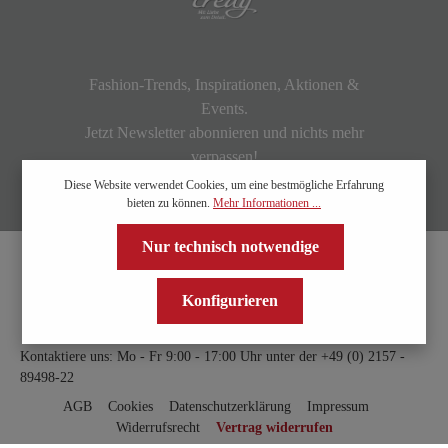
Fashion-Trends, Inspirationen, Aktionen &
Events.
Jetzt Newsletter abonnieren und nichts mehr
verpassen!
Diese Website verwendet Cookies, um eine bestmögliche Erfahrung
bieten zu können.
Mehr Informationen ...
Nur technisch notwendige
Konfigurieren
Kontaktiere uns: Mo - Fr 9:00 - 17:00 Uhr unter der
+49 (0) 2157 -
89498-22
AGB
Cookies
Datenschutzerklärung
Impressum
Widerrufsrecht
Vertrag widerrufen