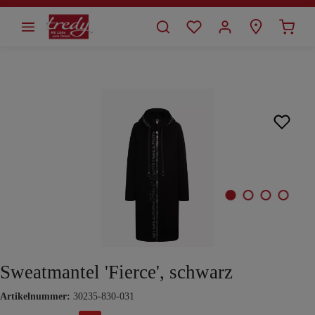
alt springen
Bildergalerie überspringen
Sweatmantel 'Fierce', schwarz
Artikelnummer:
30235-830-031