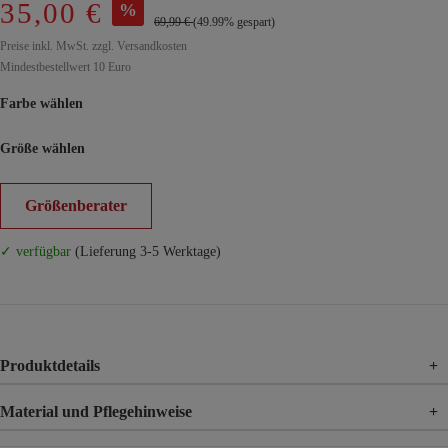
35,00 €
%
69,99 €
(49.99% gespart)
Preise inkl. MwSt. zzgl. Versandkosten
Mindestbestellwert 10 Euro
Farbe wählen
Größe wählen
Größenberater
✓ verfügbar
(Lieferung 3-5 Werktage)
Produktdetails
+
Material und Pflegehinweise
+
Material
60% Baumwolle, 40% Polyester