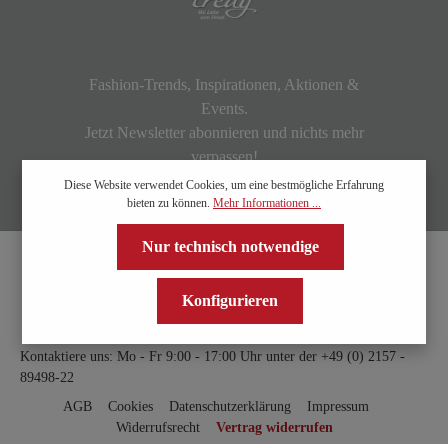
Fashion-Trends, Inspirationen, Aktionen &
Events.
Jetzt Newsletter abonnieren und nichts mehr
verpassen!
Diese Website verwendet Cookies, um eine bestmögliche Erfahrung
bieten zu können.
Mehr Informationen ...
Nur technisch notwendige
Konfigurieren
Kontaktiere uns: Mo - Fr 9:00 - 17:00 Uhr unter der
+49 (0) 2157 -
89498-22
AGB
Cookies
Datenschutzerklärung
Impressum
Widerrufsrecht
Vertrag widerrufen