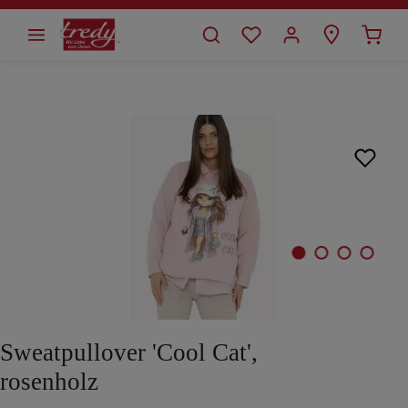
alt springen
Bildergalerie überspringen
Sweatpullover 'Cool Cat',
rosenholz