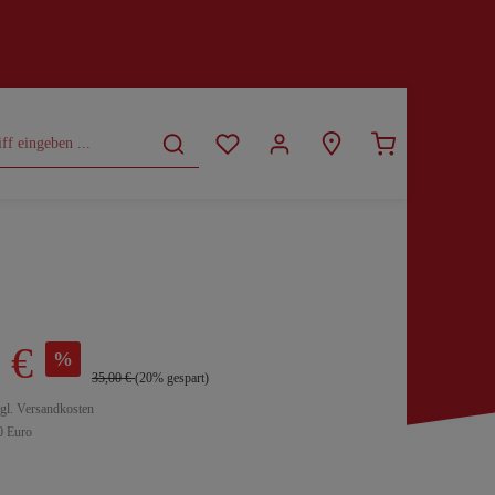
CURVY
SALE
 €
%
35,00 €
(20% gespart)
zgl. Versandkosten
0 Euro