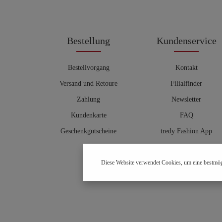
Bestellung
Kundenservice
Bestellvorgang
Kontakt
Versand und Retoure
Filialfinder
Zahlung
Newsletter
Kundenkarte
FAQ
Geschenkgutscheine
tredy Fashion App
Größentabelle
Diese Website verwendet Cookies, um eine bestmög
Hosenberater
OUTLET