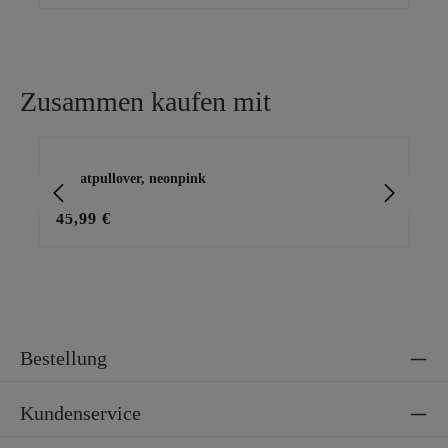
Zusammen kaufen mit
Produktgalerie überspringen
Sweatpullover, neonpink
Bas
45,99 €
29
Bestellung
Kundenservice