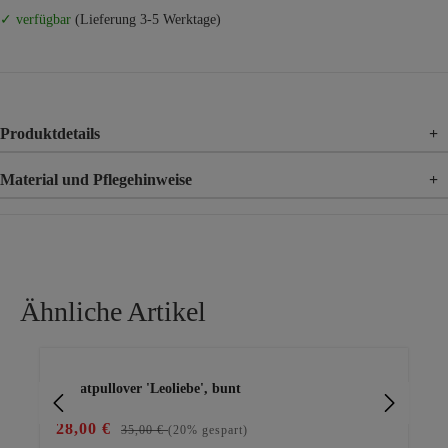
✓ verfügbar
(Lieferung 3-5 Werktage)
Produktdetails
+
Material und Pflegehinweise
+
Material
95% Baumwolle, 5% Elasthan
Ähnliche Artikel
Produktgalerie überspringen
Sweatpullover 'Leoliebe', bunt
Swe
28,00 €
23
35,00 €
(20% gespart)