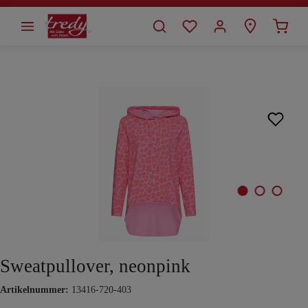
alt springen
Bildergalerie überspringen
Sweatpullover, neonpink
Artikelnummer:
13416-720-403