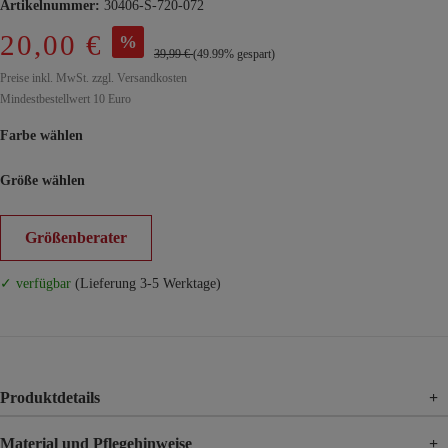
Artikelnummer:
30406-S-720-072
20,00 €
%
39,99 €
(49.99% gespart)
Preise inkl. MwSt. zzgl. Versandkosten
Mindestbestellwert 10 Euro
Farbe wählen
Größe wählen
Größenberater
✓ verfügbar
(Lieferung 3-5 Werktage)
Produktdetails
+
Material und Pflegehinweise
+