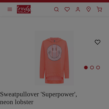
alt springen
Bildergalerie überspringen
Sweatpullover 'Superpower',
neon lobster