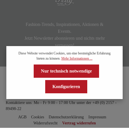
Fashion-Trends, Inspirationen, Aktionen &
Events.
Jetzt Newsletter abonnieren und nichts mehr
verpassen!
Diese Website verwendet Cookies, um eine bestmögliche Erfahrung
bieten zu können.
Mehr Informationen ...
Nur technisch notwendige
Konfigurieren
Kontaktiere uns: Mo - Fr 9:00 - 17:00 Uhr unter der
+49 (0) 2157 -
89498-22
AGB
Cookies
Datenschutzerklärung
Impressum
Widerrufsrecht
Vertrag widerrufen