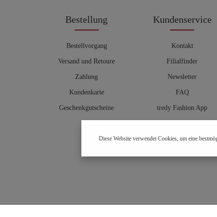
Bestellung
Kundenservice
Bestellvorgang
Kontakt
Versand und Retoure
Filialfinder
Zahlung
Newsletter
Kundenkarte
FAQ
Geschenkgutscheine
tredy Fashion App
Größentabelle
Diese Website verwendet Cookies, um eine bestmög
Hosenberater
OUTLET