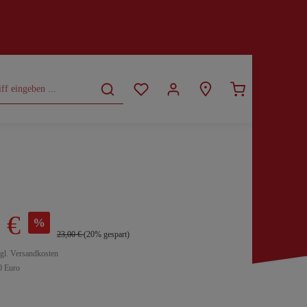
CURVY
SALE
 €
%
23,00 €
(20% gespart)
zgl. Versandkosten
0 Euro