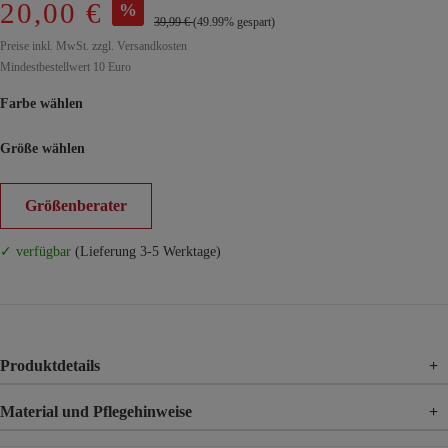
20,00 €
%
39,99 €
(49.99% gespart)
Preise inkl. MwSt. zzgl. Versandkosten
Mindestbestellwert 10 Euro
Farbe wählen
Größe wählen
Größenberater
✓ verfügbar
(Lieferung 3-5 Werktage)
Produktdetails
+
Material und Pflegehinweise
+
Material
77% Polyester, 17% Viskose, 6% Elasthan