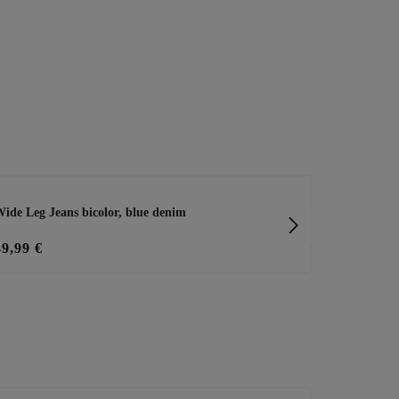
ide Leg Jeans bicolor, blue denim
Jeans im Boo
49,99 €
23,20 €
29