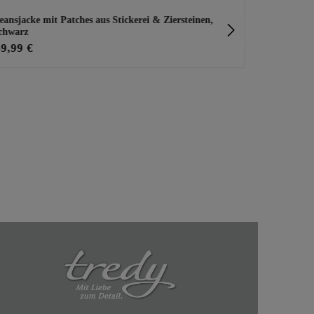
eansjacke mit Patches aus Stickerei & Ziersteinen,
Basic Top A
chwarz
69,99 €
15,99 €