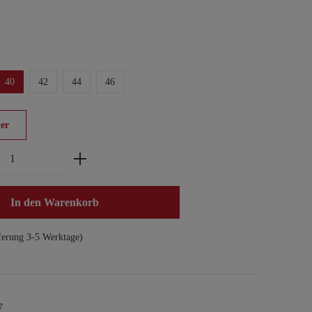
40
42
44
46
er
zahl: Gib den gewünschten Wert ein oder benu
In den Warenkorb
ferung 3-5 Werktage)
7