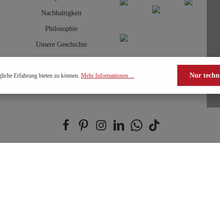
Nachhaltigkeit
Philosophie
Unsere Geschichte
Nur techn
liche Erfahrung bieten zu können.
Mehr Informationen ...
(0) 2157 - 89498-22
AGB
Cookies
Datenschut