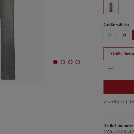
Größe wählen
36
38
Größenberat
Produkt An
✓ verfügbar
(Lie
Artikelnummer:
30591-80-210-91