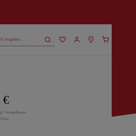
CURVY
SALE
 €
zgl. Versandkosten
0 Euro