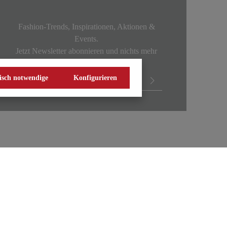
Fashion-Trends, Inspirationen, Aktionen &
Events.
Jetzt Newsletter abonnieren und nichts mehr
verpassen!
isch notwendige
Konfigurieren
zerklärung
Impressum
Widerrufsrecht
Vertrag widerrufen