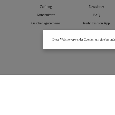
Zahlung
Newsletter
Kundenkarte
FAQ
Geschenkgutscheine
tredy Fashion App
Größentabelle
Diese Website verwendet Cookies, um eine bestmög
Hosenberater
OUTLET
Kontaktiere uns: Mo - Fr 9:00 - 17:00 Uhr unter der
+49 