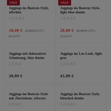
SALE
SALE
Jeggings im Bootcut-Style,
Jeggings im Bootcut-Style,
offwhite
light blue denim
1 |
2 |
3 |
4 |
5
1 |
2 |
3 |
4 |
5
18,40 €
28,00 €
23,00 €
(20%
35,00 €
(20%
gespart)
gespart)
Jeggings mit dekorativer
Jeggings im Leo-Look, light
Schnürung, blue denim
grey
1 |
2 |
3 |
4
1 |
2 |
3 |
4 |
5
39,99 €
45,99 €
Jeggings im Bootcut-Style
Jeggings im Bootcut-Style,
mit Ziersteinen, schwarz
bleached denim
2 |
3 |
4 |
5
1 |
2 |
3 |
4 |
5