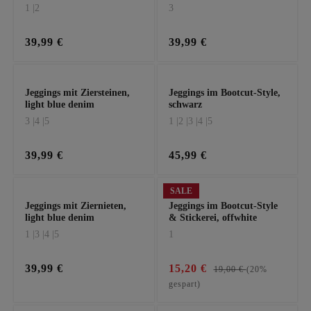
weiß
1 |
2
3
39,99 €
39,99 €
Jeggings mit Ziersteinen,
Jeggings im Bootcut-Style,
light blue denim
schwarz
3 |
4 |
5
1 |
2 |
3 |
4 |
5
39,99 €
45,99 €
SALE
Jeggings mit Ziernieten,
Jeggings im Bootcut-Style
light blue denim
& Stickerei, offwhite
1 |
3 |
4 |
5
1
39,99 €
15,20 €
19,00 €
(20%
gespart)