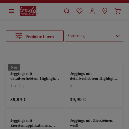
alt springen
Produkte filtern
Neu
Jeggings mit
Jeggings mit
detailverliebtem Highlight,
detailverliebtem Highlight,
schwarz
weiß
1 |
2 |
4 |
5
5
39,99 €
39,99 €
Jeggings mit
Jeggings mit Ziersteinen,
Ziersteinapplikationen,
weiß