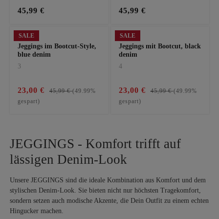
45,99 €
45,99 €
SALE
SALE
Jeggings im Bootcut-Style,
Jeggings mit Bootcut, black
blue denim
denim
3
4
23,00 €
23,00 €
45,99 €
(49.99%
45,99 €
(49.99%
gespart)
gespart)
JEGGINGS - Komfort trifft auf
lässigen Denim-Look
Unsere JEGGINGS sind die ideale Kombination aus Komfort und dem
stylischen Denim-Look. Sie bieten nicht nur höchsten Tragekomfort,
sondern setzen auch modische Akzente, die Dein Outfit zu einem echten
Hingucker machen.