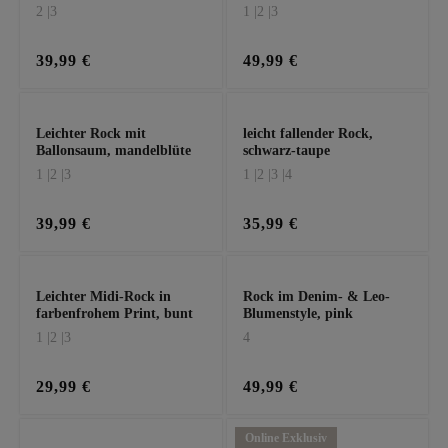
denim
2 |
3
1 |
2 |
3
39,99 €
49,99 €
Leichter Rock mit
leicht fallender Rock,
Ballonsaum, mandelblüte
schwarz-taupe
1 |
2 |
3
1 |
2 |
3 |
4
39,99 €
35,99 €
Leichter Midi-Rock in
Rock im Denim- & Leo-
farbenfrohem Print, bunt
Blumenstyle, pink
1 |
2 |
3
4
29,99 €
49,99 €
Online Exklusiv