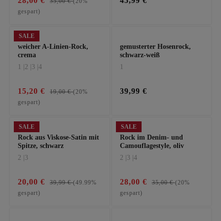
28,00 €
45,99 €
35,00 €
(20%
gespart)
SALE
weicher A-Linien-Rock,
gemusterter Hosenrock,
crema
schwarz-weiß
1 |
2 |
3 |
4
1
15,20 €
39,99 €
19,00 €
(20%
gespart)
SALE
SALE
Rock aus Viskose-Satin mit
Rock im Denim- und
Spitze, schwarz
Camouflagestyle, oliv
2 |
3
2 |
3 |
4
20,00 €
28,00 €
39,99 €
(49.99%
35,00 €
(20%
gespart)
gespart)