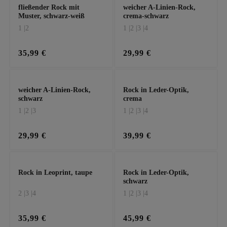
fließender Rock mit
weicher A-Linien-Rock,
Muster, schwarz-weiß
crema-schwarz
1 |
2
1 |
2 |
3 |
4
35,99 €
29,99 €
weicher A-Linien-Rock,
Rock in Leder-Optik,
schwarz
crema
1 |
2 |
3
1 |
2 |
3 |
4
29,99 €
39,99 €
Rock in Leoprint, taupe
Rock in Leder-Optik,
schwarz
2 |
3 |
4
1 |
2 |
3 |
4
35,99 €
45,99 €