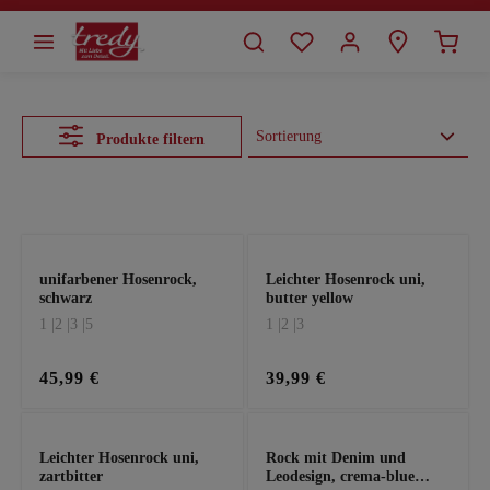
alt springen
Produkte filtern
Es werden 24 von 30 Produkten angezeigt.
unifarbener Hosenrock,
Leichter Hosenrock uni,
schwarz
butter yellow
1 |
2 |
3 |
5
1 |
2 |
3
45,99 €
39,99 €
Leichter Hosenrock uni,
Rock mit Denim und
zartbitter
Leodesign, crema-blue