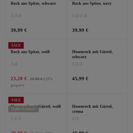
Rock aus Spitze, schwarz
Rock aus Spitze, navy
2 |
3 |
4
1 |
2 |
3 |
4
39,99 €
39,99 €
SALE
Rock aus Spitze, weiß
Hosenrock mit Gürtel,
schwarz
3 |
4
1 |
2 |
3
23,20 €
45,99 €
29,00 €
(20%
gespart)
SALE
Hosenrock mit Gürtel, weiß
Hosenrock mit Gürtel,
Online Exklusiv
crema
1 |
2 |
3
2 |
3