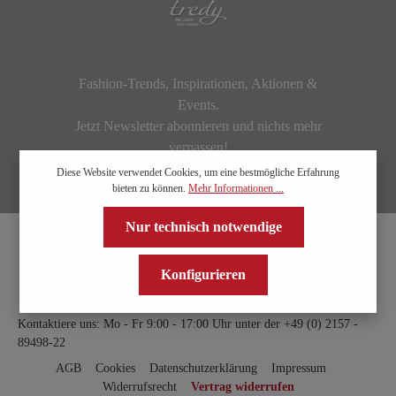
Fashion-Trends, Inspirationen, Aktionen &
Events.
Jetzt Newsletter abonnieren und nichts mehr
verpassen!
Diese Website verwendet Cookies, um eine bestmögliche Erfahrung
bieten zu können.
Mehr Informationen ...
Nur technisch notwendige
Konfigurieren
Kontaktiere uns: Mo - Fr 9:00 - 17:00 Uhr unter der
+49 (0) 2157 -
89498-22
AGB
Cookies
Datenschutzerklärung
Impressum
Widerrufsrecht
Vertrag widerrufen