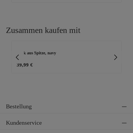
Zusammen kaufen mit
Produktgalerie überspringen
Rock aus Spitze, navy
Bas
39,99 €
25
Bestellung
Kundenservice