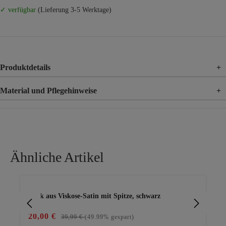
✓ verfügbar
(Lieferung 3-5 Werktage)
Produktdetails
+
Material und Pflegehinweise
+
Material
96% Polyester, 4% Elasthan
Material 2
95% Viskose, 5% Elasthan
Ähnliche Artikel
Produktgalerie überspringen
Rock aus Viskose-Satin mit Spitze, schwarz
we
20,00 €
29
39,99 €
(49.99% gespart)