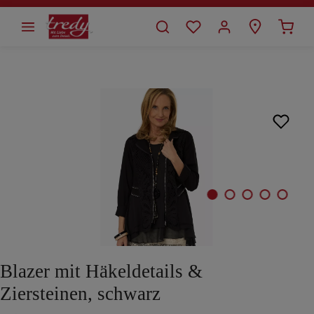
alt springen
Bildergalerie überspringen
Blazer mit Häkeldetails &
Ziersteinen, schwarz