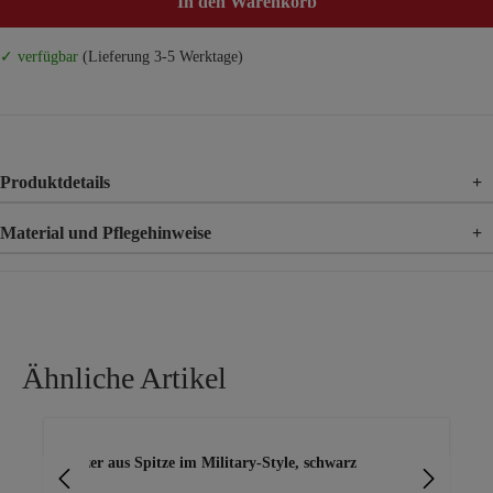
In den Warenkorb
✓ verfügbar
(Lieferung 3-5 Werktage)
Produktdetails
+
Material und Pflegehinweise
+
Material
85% Viskose, 15% Leinen
Material 2
100% Polyester
Ähnliche Artikel
Produktgalerie überspringen
Blazer aus Spitze im Military-Style, schwarz
ele