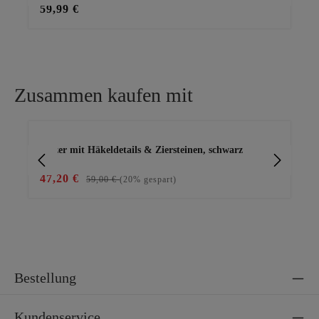
59,99 €
28
Zusammen kaufen mit
Produktgalerie überspringen
Blazer mit Häkeldetails & Ziersteinen, schwarz
Blu
47,20 €
49
59,00 €
(20% gespart)
Bestellung
Kundenservice