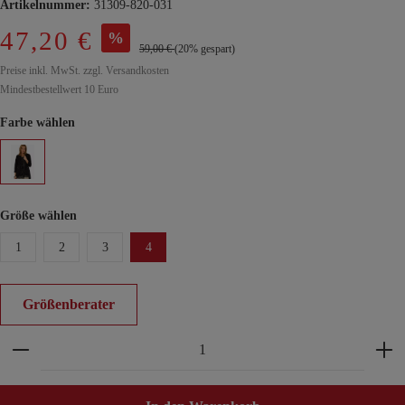
Artikelnummer:
31309-820-031
47,20 €
%
59,00 €
(20% gespart)
Preise inkl. MwSt. zzgl. Versandkosten
Mindestbestellwert 10 Euro
Farbe wählen
Größe wählen
1
2
3
4
Größenberater
Produkt Anzahl: Gib den gewünschten Wert ein ode