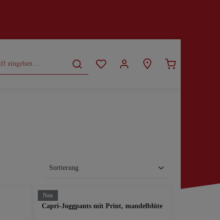
CURVY
SALE
Neu
Capri-Joggpants mit Print, mandelblüte