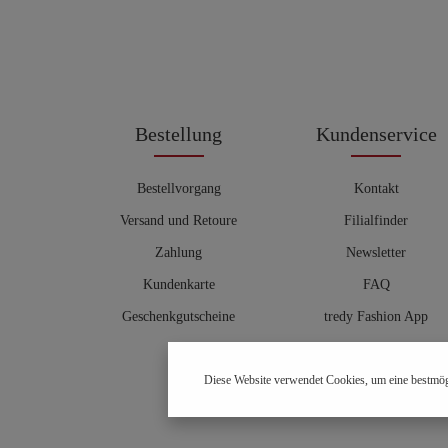
Bestellung
Kundenservice
Bestellvorgang
Kontakt
Versand und Retoure
Filialfinder
Zahlung
Newsletter
Kundenkarte
FAQ
Geschenkgutscheine
tredy Fashion App
Größentabelle
Diese Website verwendet Cookies, um eine bestmög
Hosenberater
OUTLET