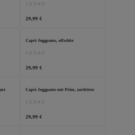
1 |
2 |
3 |
4 |
5
29,99 €
Capri-Joggpants, offwhite
1 |
2 |
3 |
4 |
5
29,99 €
arz
Capri-Joggpants mit Print, zartbitter
1 |
2 |
3 |
4 |
5
29,99 €