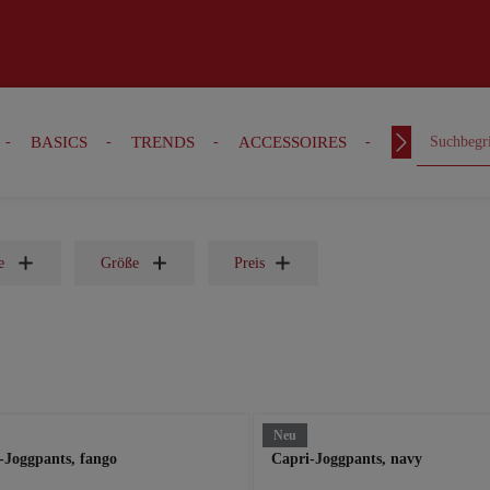
BASICS
TRENDS
ACCESSOIRES
OUTFITS
e
Größe
Preis
Neu
-Joggpants, fango
Capri-Joggpants, navy