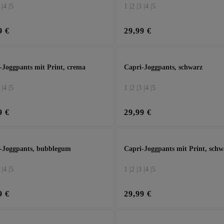
 |
4 |
5
1 |
2 |
3 |
4 |
5
9 €
29,99 €
-Joggpants mit Print, crema
Capri-Joggpants, schwarz
 |
4 |
5
1 |
2 |
3 |
4 |
5
9 €
29,99 €
-Joggpants, bubblegum
Capri-Joggpants mit Print, schw
 |
4 |
5
1 |
2 |
3 |
4 |
5
9 €
29,99 €