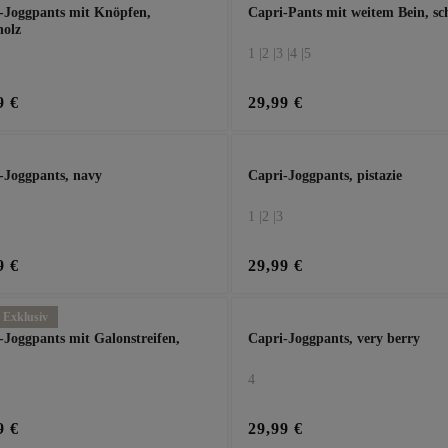
-Joggpants mit Knöpfen,
Capri-Pants mit weitem Bein, s
holz
1 |
2 |
3 |
4 |
5
9 €
29,99 €
-Joggpants, navy
Capri-Joggpants, pistazie
1 |
2 |
3
9 €
29,99 €
 Exklusiv
-Joggpants mit Galonstreifen,
Capri-Joggpants, very berry
4
9 €
29,99 €