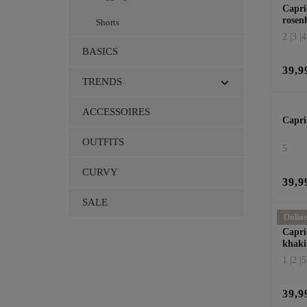
Capri
rosen
Shorts
2 |
3 |
4
BASICS
39,9
TRENDS
ACCESSOIRES
Capri
OUTFITS
5
CURVY
39,9
SALE
Online
Capri
khaki
1 |
2 |
5
39,9