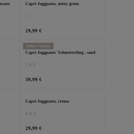
chwarz
Capri-Joggpants, misty green
1
29,99 €
Online Exklusiv
Capri-Joggpants 'Schmetterling', sand
1 |
4 |
5
39,99 €
Capri-Joggpants, crema
1 |
4 |
5
29,99 €