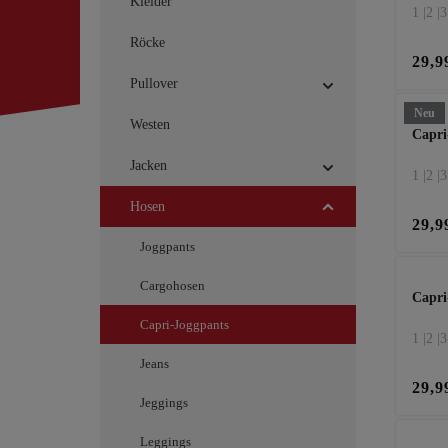
Kleider
1 |
2 |
3
Röcke
29,9
Pullover
Neu
Westen
Capri
Jacken
1 |
2 |
3
Hosen
29,9
Joggpants
Cargohosen
Capri
Capri-Joggpants
1 |
2 |
3
Jeans
29,9
Jeggings
Leggings