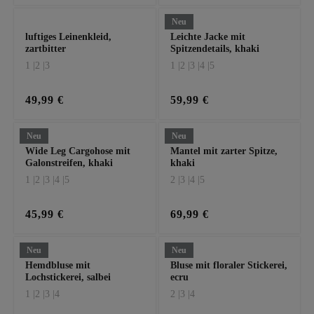
Neu
luftiges Leinenkleid,
Leichte Jacke mit
zartbitter
Spitzendetails, khaki
1 |
2 |
3
1 |
2 |
3 |
4 |
5
49,99 €
59,99 €
Neu
Neu
Wide Leg Cargohose mit
Mantel mit zarter Spitze,
Galonstreifen, khaki
khaki
1 |
2 |
3 |
4 |
5
2 |
3 |
4 |
5
45,99 €
69,99 €
Neu
Neu
Hemdbluse mit
Bluse mit floraler Stickerei,
Lochstickerei, salbei
ecru
1 |
2 |
3 |
4
2 |
3 |
4