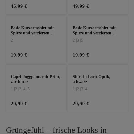
45,99 €
49,99 €
Basic Kurzarmshirt mit
Basic Kurzarmshirt mit
Spitze und verzierten
Spitze und verzierten
Rückenausschnitt, offwhite
Rückenausschnitt,
2
2 |
3 |
5
zartbitter
19,99 €
19,99 €
Capri-Joggpants mit Print,
Shirt in Loch-Optik,
zartbitter
schwarz
1 |
2 |
3 |
4 |
5
1 |
2 |
3 |
4
29,99 €
29,99 €
Grüngefühl – frische Looks in