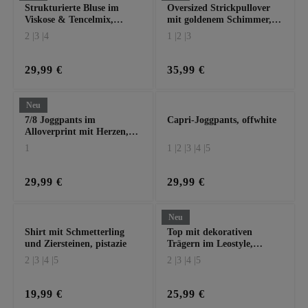
Strukturierte Bluse im
Oversized Strickpullover
Viskose & Tencelmix,
mit goldenem Schimmer,
zartbitter
zartbitter
2 |
3 |
4
1 |
2 |
3
29,99 €
35,99 €
Neu
7/8 Joggpants im
Capri-Joggpants, offwhite
Alloverprint mit Herzen,
pistazie
1
1 |
2 |
3 |
4 |
5
29,99 €
29,99 €
Neu
Shirt mit Schmetterling
Top mit dekorativen
und Ziersteinen, pistazie
Trägern im Leostyle,
schwarz
2 |
3 |
4 |
5
2 |
3 |
4 |
5
19,99 €
25,99 €