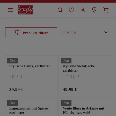
alt springen
Produkte filtern
Es werden 24 von 52 Produkten angezeigt.
Neu
Neu
Stylische Pants, zartbitter
stylische Sweatjacke,
zartbitter
1 |
2 |
3 |
4
1 |
2 |
3 |
4 |
5
39,99 €
49,99 €
Neu
Neu
Kapuzenshirt mit Spitze,
Weite Bluse in A-Linie mit
zartbitter
Häkelspitze, weiß