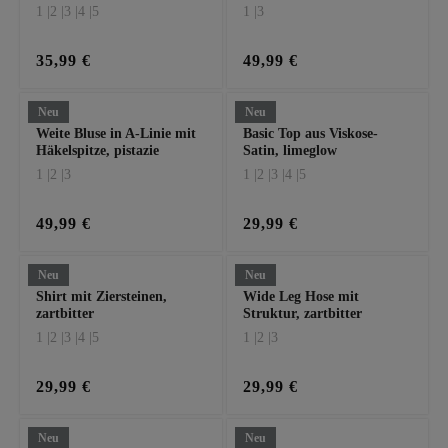
1 |
2 |
3 |
4 |
5
1 |
3
35,99 €
49,99 €
Neu
Neu
Weite Bluse in A-Linie mit
Basic Top aus Viskose-
Häkelspitze, pistazie
Satin, limeglow
1 |
2 |
3
1 |
2 |
3 |
4 |
5
49,99 €
29,99 €
Neu
Neu
Shirt mit Ziersteinen,
Wide Leg Hose mit
zartbitter
Struktur, zartbitter
1 |
2 |
3 |
4 |
5
1 |
2 |
3
29,99 €
29,99 €
Neu
Neu