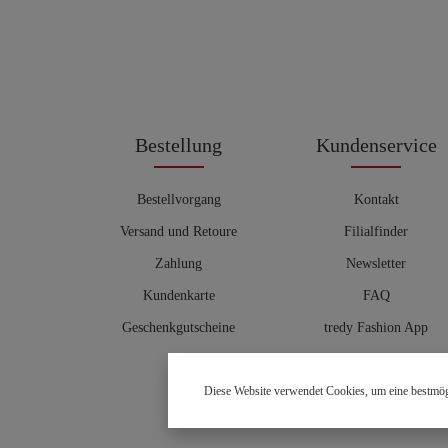
Bestellung
Kundenservice
Bestellvorgang
Kontakt
Versand und Retoure
Filialfinder
Zahlung
Newsletter
Kundenkarte
FAQ
Geschenkgutscheine
tredy Fashion App
Größentabelle
Diese Website verwendet Cookies, um eine bestmög
Hosenberater
OUTLET