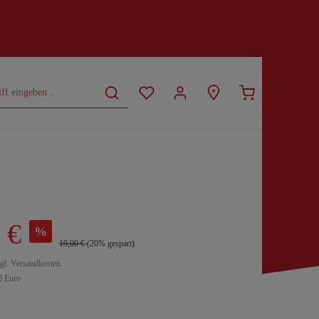
CURVY
SALE
 €
%
19,00 €
(20% gespart)
zgl. Versandkosten
0 Euro