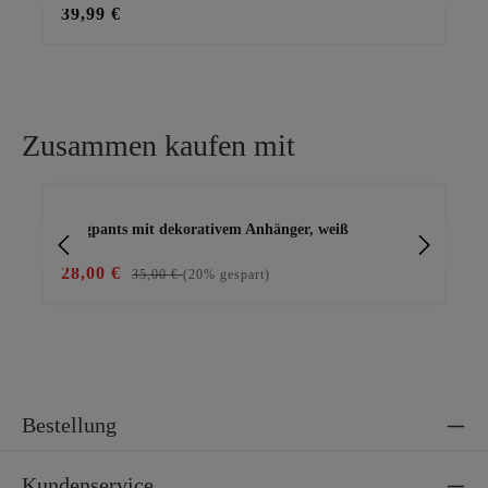
39,99 €
29
Zusammen kaufen mit
Produktgalerie überspringen
Joggpants mit dekorativem Anhänger, weiß
Ba
28,00 €
25
35,00 €
(20% gespart)
Bestellung
Kundenservice