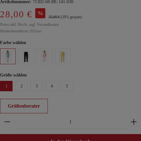
Artikelnummer:
71302-68-BE-141-030
28,00 €
%
35,00 €
(20% gespart)
Preise inkl. MwSt. zzgl. Versandkosten
Mindestbestellwert 10 Euro
Farbe wählen
Größe wählen
1
2
3
4
5
Größenberater
Produkt Anzahl: Gib den gewünschten Wert ein ode