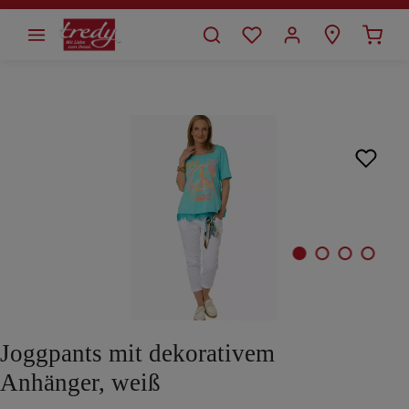
alt springen
Bildergalerie überspringen
Joggpants mit dekorativem
Anhänger, weiß