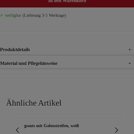
In den Warenkorb
✓ verfügbar
(Lieferung 3-5 Werktage)
Produktdetails
+
Material und Pflegehinweise
+
Material
77% Viskose, 20% Nylon, 3% Elasthan
Ähnliche Artikel
Produktgalerie überspringen
Joggpants mit Galonstreifen, weiß
Bas