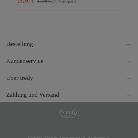
22,50 €
12
45,00 €
(50% gespart)
Bestellung
Kundenservice
Über tredy
Zahlung und Versand