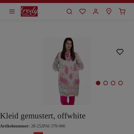
alt springen
Bildergalerie überspringen
Kleid gemustert, offwhite
Artikelnummer:
28-252PAI-370-066