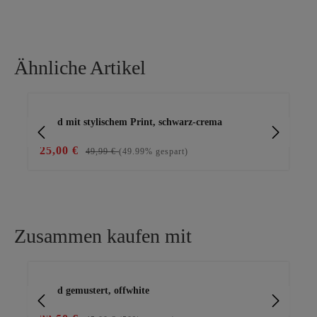
Ähnliche Artikel
Produktgalerie überspringen
Kleid mit stylischem Print, schwarz-crema
Kl
25,00 €
15
49,99 €
(49.99% gespart)
Zusammen kaufen mit
Produktgalerie überspringen
Kleid gemustert, offwhite
Cap