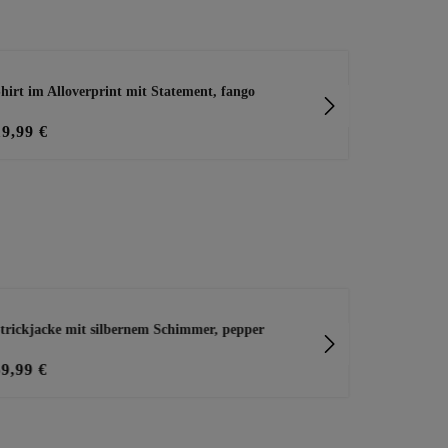
hirt im Alloverprint mit Statement, fango
kuscheliges S
19,99 €
29,99 €
trickjacke mit silbernem Schimmer, pepper
Rock aus Spi
59,99 €
23,20 €
29