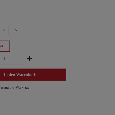
4
5
er
zahl: Gib den gewünschten Wert ein oder benu
In den Warenkorb
ferung 3-5 Werktage)