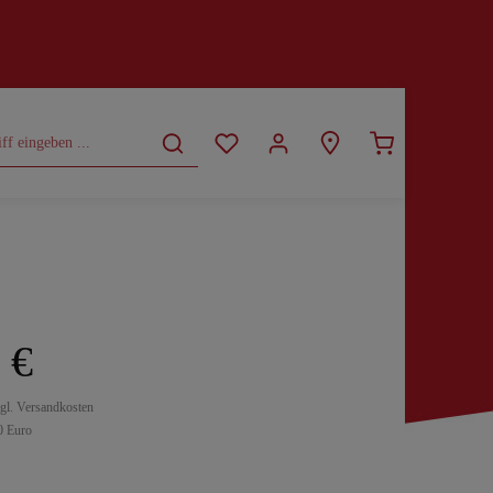
CURVY
SALE
 €
zgl. Versandkosten
0 Euro