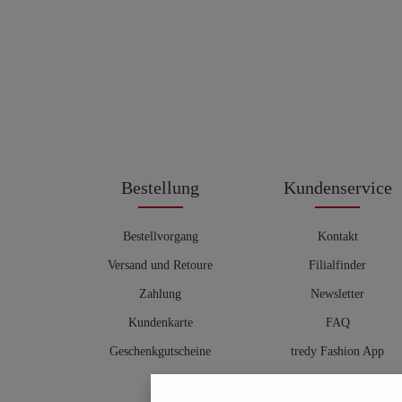
Bestellung
Kundenservice
Bestellvorgang
Kontakt
Versand und Retoure
Filialfinder
Zahlung
Newsletter
Kundenkarte
FAQ
Geschenkgutscheine
tredy Fashion App
Größentabelle