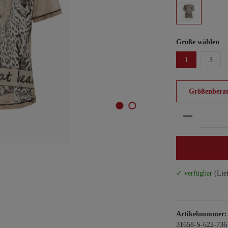
Größe wählen
1
3
Größenberat
Produkt An
✓ verfügbar
(Lie
Artikelnummer:
31658-S-622-736