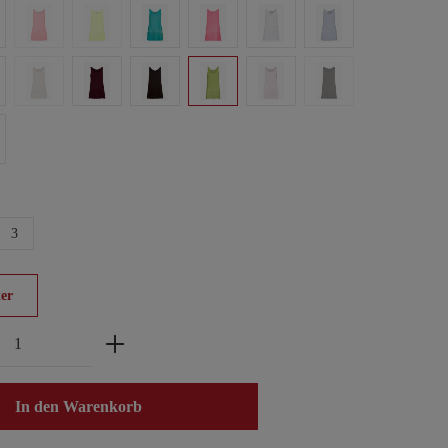
3
er
zahl: Gib den gewünschten Wert ein oder benu
In den Warenkorb