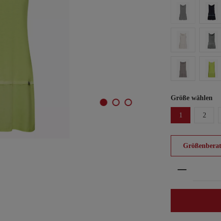
Größe wählen
1
2
Größenberat
Produkt An