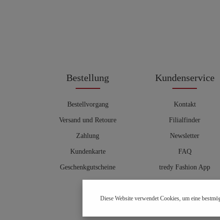
Bestellung
Kundenservice
Bestellvorgang
Kontakt
Versand und Retoure
Filialfinder
Zahlung
Newsletter
Kundenkarte
FAQ
Geschenkgutscheine
tredy Fashion App
Größentabelle
Diese Website verwendet Cookies, um eine bestmög
Hosenberater
OUTLET