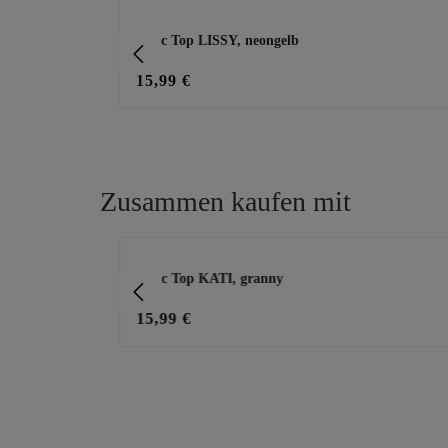
Produktgalerie überspringen
g, weiß
Basic Top LISSY, neongelb
15,99 €
Zusammen kaufen mit
Produktgalerie überspringen
nen, schwarz
Basic Top KATI, granny
15,99 €