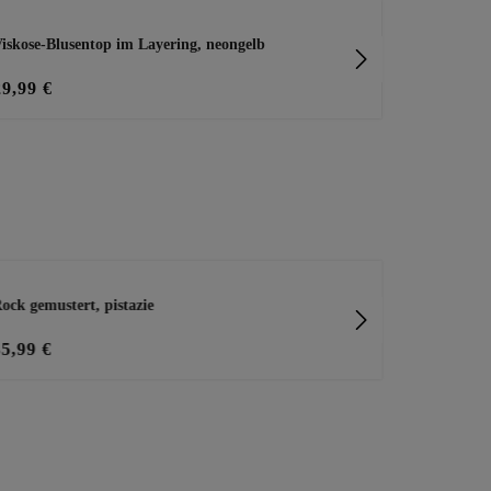
iskose-Blusentop im Layering, neongelb
Basic Top Ro
29,99 €
15,99 €
ock gemustert, pistazie
Wide Leg Ho
35,99 €
39,99 €