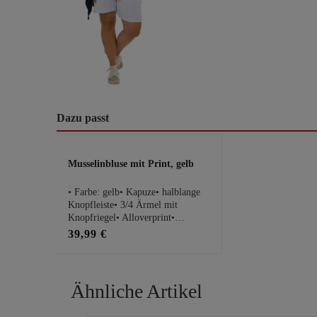
Dazu passt
Produktgalerie überspringen
Musselinbluse mit Print, gelb
• Farbe: gelb• Kapuze• halblange
Knopfleiste• 3/4 Ärmel mit
Knopfriegel• Alloverprint•
Rückseite ca. 14cm länger• 100%
39,99 €
BaumwollePassform Maße bei
Größe 1:• Schnitt: locker fließend•
Brustweite: 53cm• Gesamtlänge:
69cmHinweis: Es handelt sich
Ähnliche Artikel
hierbei um einen Nicht-tredy-
gelabelten Zukauf.