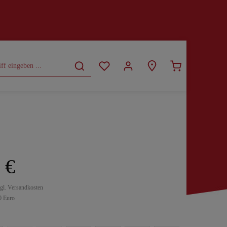
CURVY
SALE
 €
zgl. Versandkosten
0 Euro