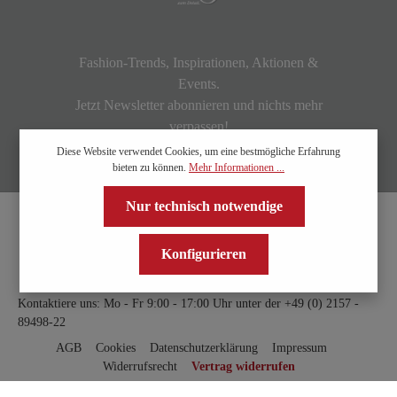
Fashion-Trends, Inspirationen, Aktionen &
Events.
Jetzt Newsletter abonnieren und nichts mehr
verpassen!
Diese Website verwendet Cookies, um eine bestmögliche Erfahrung
bieten zu können.
Mehr Informationen ...
Nur technisch notwendige
Konfigurieren
Kontaktiere uns: Mo - Fr 9:00 - 17:00 Uhr unter der
+49 (0) 2157 -
89498-22
AGB
Cookies
Datenschutzerklärung
Impressum
Widerrufsrecht
Vertrag widerrufen