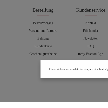
Bestellung
Kundenservice
Bestellvorgang
Kontakt
Versand und Retoure
Filialfinder
Zahlung
Newsletter
Kundenkarte
FAQ
Geschenkgutscheine
tredy Fashion App
Größentabelle
Diese Website verwendet Cookies, um eine bestmög
Hosenberater
OUTLET