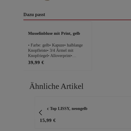
Dazu passt
Produktgalerie überspringen
Musselinbluse mit Print, gelb
• Farbe: gelb• Kapuze• halblange
Knopfleiste• 3/4 Ärmel mit
Knopfriegel• Alloverprint•
Rückseite ca. 14cm länger• 100%
39,99 €
BaumwollePassform Maße bei
Größe 1:• Schnitt: locker fließend•
Brustweite: 53cm• Gesamtlänge:
69cmHinweis: Es handelt sich
Ähnliche Artikel
hierbei um einen Nicht-tredy-
gelabelten Zukauf.
Produktgalerie überspringen
g, weiß
Basic Top LISSY, neongelb
15,99 €