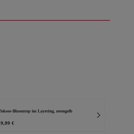
iskose-Blusentop im Layering, neongelb
Basic Top Ro
29,99 €
15,99 €