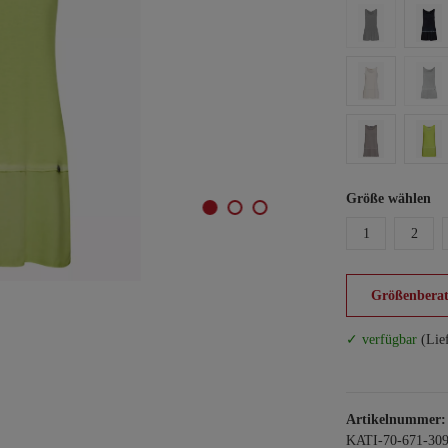
Größe wählen
1
2
Größenberat
✓ verfügbar
(Lie
Artikelnummer:
KATI-70-671-30