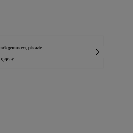
ock gemustert, pistazie
Wide Leg Ho
35,99 €
39,99 €