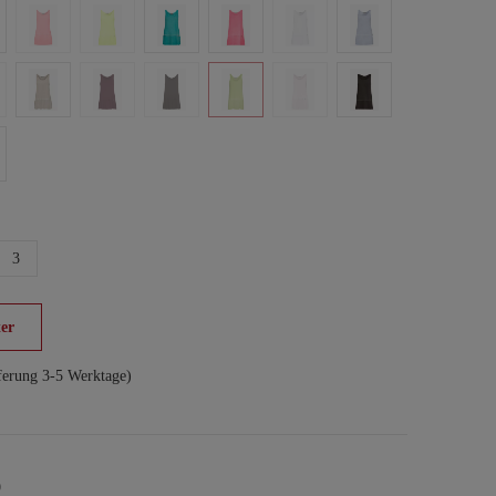
3
er
ferung 3-5 Werktage)
9