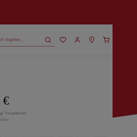
CURVY
SALE
 €
zgl. Versandkosten
0 Euro