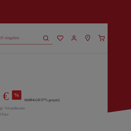
CURVY
SALE
 €
%
19,99 €
(49.97% gespart)
zgl. Versandkosten
0 Euro