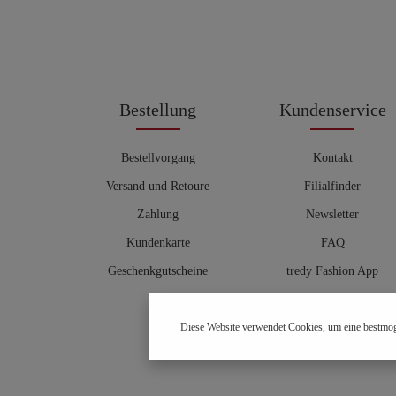
Bestellung
Kundenservice
Bestellvorgang
Kontakt
Versand und Retoure
Filialfinder
Zahlung
Newsletter
Kundenkarte
FAQ
Geschenkgutscheine
tredy Fashion App
Größentabelle
Diese Website verwendet Cookies, um eine bestmög
Hosenberater
OUTLET