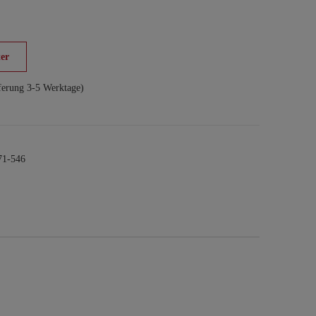
er
ferung 3-5 Werktage)
1-546