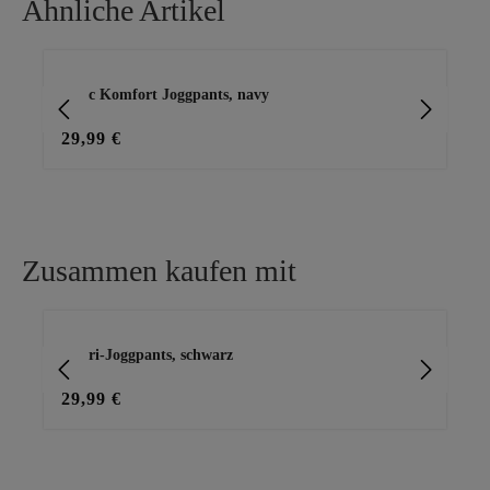
Ähnliche Artikel
Produktgalerie überspringen
Basic Komfort Joggpants, navy
Ba
29,99 €
29
Zusammen kaufen mit
Produktgalerie überspringen
Capri-Joggpants, schwarz
Ba
29,99 €
15