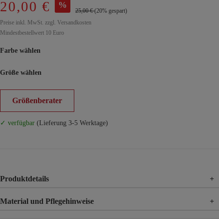
20,00 €
%
25,00 €
(20% gespart)
Preise inkl. MwSt. zzgl. Versandkosten
Mindestbestellwert 10 Euro
Farbe wählen
Größe wählen
Größenberater
✓ verfügbar
(Lieferung 3-5 Werktage)
Produktdetails
+
Material und Pflegehinweise
+
Material
50% Viskose, 45% Polyester, 5% Elasthan