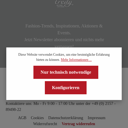
Fashion-Trends, Inspirationen, Aktionen &
Events.
Jetzt Newsletter abonnieren und nichts mehr
verpassen!
Diese Website verwendet Cookies, um eine bestmögliche Erfahrung
bieten zu können.
Mehr Informationen ...
Nur technisch notwendige
Konfigurieren
Kontaktiere uns: Mo - Fr 9:00 - 17:00 Uhr unter der
+49 (0) 2157 -
89498-22
AGB
Cookies
Datenschutzerklärung
Impressum
Widerrufsrecht
Vertrag widerrufen