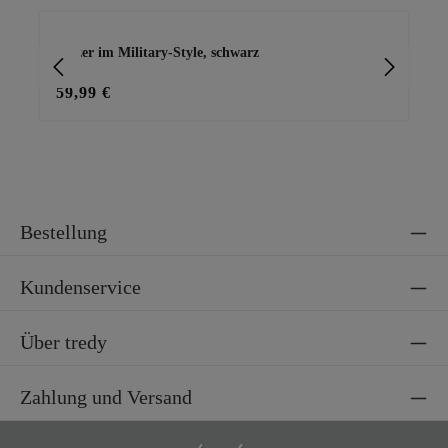
Produktgalerie überspringen
Blazer im Military-Style, schwarz
Wi
59,99 €
39
Bestellung
Kundenservice
Über tredy
Zahlung und Versand