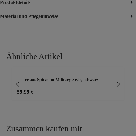
Produktdetails
+
Material und Pflegehinweise
+
Material
95% Baumwolle, 5% Elasthan
Ähnliche Artikel
Produktgalerie überspringen
rz
Blazer aus Spitze im Military-Style, schwarz
Bla
59,99 €
47
Zusammen kaufen mit