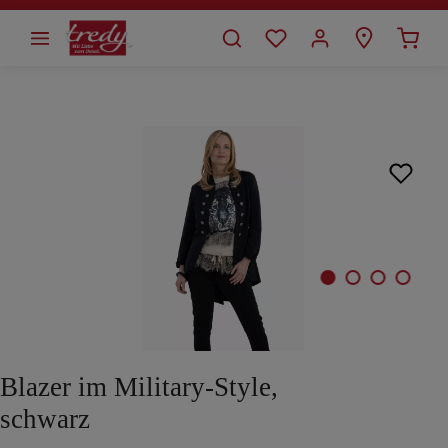
alt springen
Bildergalerie überspringen
Blazer im Military-Style,
schwarz