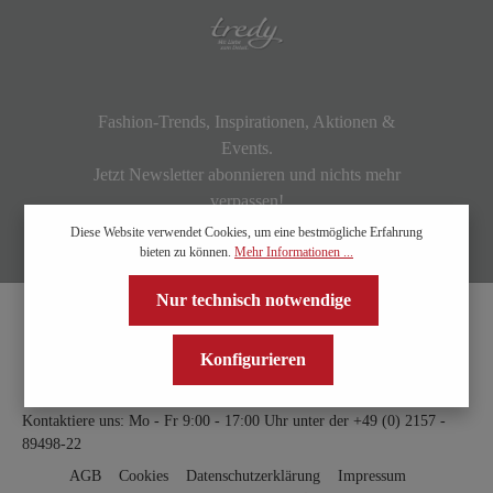
Fashion-Trends, Inspirationen, Aktionen &
Events.
Jetzt Newsletter abonnieren und nichts mehr
verpassen!
Diese Website verwendet Cookies, um eine bestmögliche Erfahrung
bieten zu können.
Mehr Informationen ...
Nur technisch notwendige
Konfigurieren
Kontaktiere uns: Mo - Fr 9:00 - 17:00 Uhr unter der
+49 (0) 2157 -
89498-22
AGB
Cookies
Datenschutzerklärung
Impressum