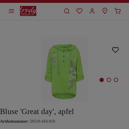
alt springen
Bildergalerie überspringen
Bluse 'Great day', apfel
Artikelnummer:
29510-410-019